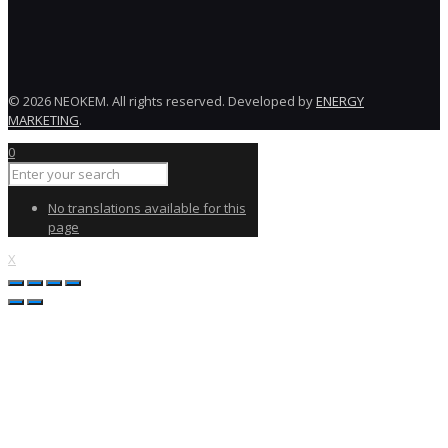
© 2026 NEOKEM. All rights reserved. Developed by
ENERGY
MARKETING
.
0
No translations available for this
page
X