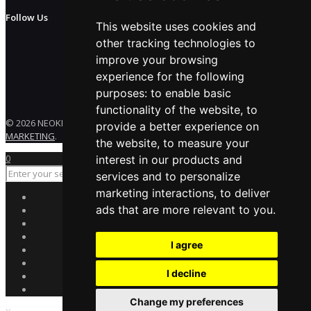
Follow Us
This website uses cookies and
other tracking technologies to
improve your browsing
experience for the following
purposes:
to enable basic
functionality of the website
,
to
© 2026 NEOKEM. All rights reserved. Developed by
ENERGY
provide a better experience on
MARKETING
.
the website
,
to measure your
0
interest in our products and
services and to personalize
marketing interactions
,
to deliver
ads that are more relevant to you
.
I agree
I decline
Change my preferences