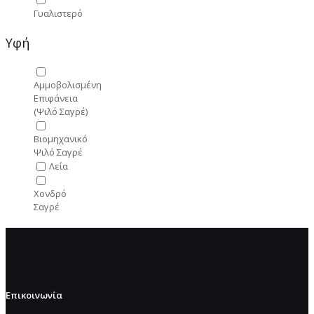
Γυαλιστερό
Υφή
Αμμοβολισμένη
Επιφάνεια
(Ψιλό Σαγρέ)
Βιομηχανικό
Ψιλό Σαγρέ
Λεία
Χονδρό
Σαγρέ
Επικοινωνία