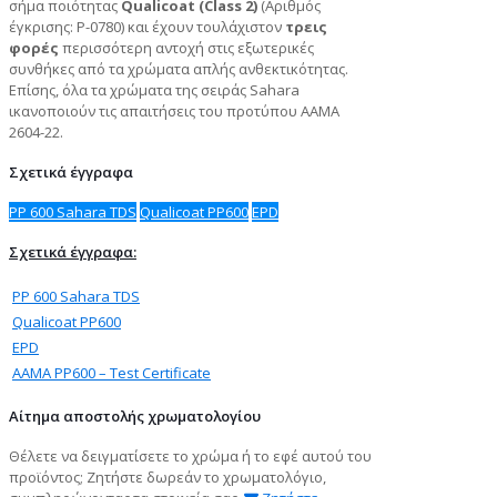
σήμα ποιότητας
Qualicoat (Class 2)
(Αριθμός
έγκρισης: P-0780) και έχουν τουλάχιστον
τρεις
φορές
περισσότερη αντοχή στις εξωτερικές
συνθήκες από τα χρώματα απλής ανθεκτικότητας.
Επίσης, όλα τα χρώματα της σειράς Sahara
ικανοποιούν τις απαιτήσεις του προτύπου AAMA
2604-22.
Σχετικά έγγραφα
PP 600 Sahara TDS
Qualicoat PP600
EPD
Σχετικά έγγραφα:
PP 600 Sahara TDS
Qualicoat PP600
EPD
ΑΑΜΑ PP600 – Test Certificate
Αίτημα αποστολής χρωματολογίου
Θέλετε να δειγματίσετε το χρώμα ή το εφέ αυτού του
προϊόντος; Ζητήστε δωρεάν το χρωματολόγιο,