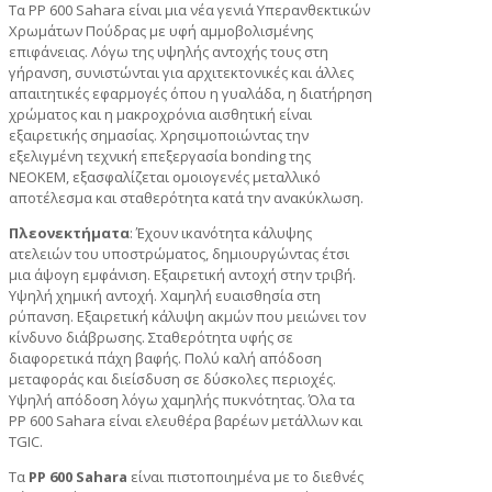
Τα PP 600 Sahara είναι μια νέα γενιά Υπερανθεκτικών
Χρωμάτων Πούδρας με υφή αμμοβολισμένης
επιφάνειας. Λόγω της υψηλής αντοχής τους στη
γήρανση, συνιστώνται για αρχιτεκτονικές και άλλες
απαιτητικές εφαρμογές όπου η γυαλάδα, η διατήρηση
χρώματος και η μακροχρόνια αισθητική είναι
εξαιρετικής σημασίας. Χρησιμοποιώντας την
εξελιγμένη τεχνική επεξεργασία bonding της
ΝΕΟΚΕΜ, εξασφαλίζεται ομοιογενές μεταλλικό
αποτέλεσμα και σταθερότητα κατά την ανακύκλωση.
Πλεονεκτήματα
: Έχουν ικανότητα κάλυψης
ατελειών του υποστρώματος, δημιουργώντας έτσι
μια άψογη εμφάνιση. Εξαιρετική αντοχή στην τριβή.
Υψηλή χημική αντοχή. Χαμηλή ευαισθησία στη
ρύπανση. Εξαιρετική κάλυψη ακμών που μειώνει τον
κίνδυνο διάβρωσης. Σταθερότητα υφής σε
διαφορετικά πάχη βαφής. Πολύ καλή απόδοση
μεταφοράς και διείσδυση σε δύσκολες περιοχές.
Υψηλή απόδοση λόγω χαμηλής πυκνότητας. Όλα τα
PP 600 Sahara είναι ελευθέρα βαρέων μετάλλων και
TGIC.
Τα
PP 600 Sahara
είναι πιστοποιημένα µε το διεθνές