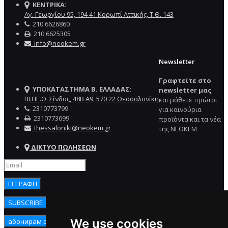
ΚΕΝΤΡΙΚΑ:
Αγ. Γεωργίου 95, 194 41 Κορωπί Αττικής, Τ.Θ. 143
210 6626860
210 6625305
info@neokem.gr
Newsletter
Γραφτείτε στο
ΥΠΟΚΑΤΑΣΤΗΜΑ Β. ΕΛΛΑΔΑΣ:
newsletter μας
ΒΙ.ΠΕ.Θ. Σίνδος, 48Β Α9, 570 22 Θεσσαλονίκη
και μάθετε πρώτοι
2310773799
για καινούρια
2310773699
προϊόντα και τα νέα
thessaloniki@neokem.gr
της NEOKEM
ΔΙΚΤΥΟ ΠΩΛΗΣΕΩΝ
We use cookies