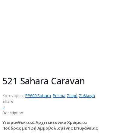
Συλλογή:
Prisma Collection
Γυαλάδα:
Matt
Υφή:
Αμμοβολισμένη Επιφάνεια (Ψιλό
Σαγρέ)
Σειρά:
PP600 Sahara
Χημεία:
Υπερανθεκτικός Αρχιτεκτονικός
Πολυεστέρας
Συσκευασία:
25 κιλά
521 Sahara Caravan
Κατηγορίες:
PP600 Sahara
,
Prisma
,
Σειρά
,
Συλλογή
Share
0
Description
Υπερανθεκτικά Αρχιτεκτονικά Χρώματα
Πούδρας με Υφή Αμμοβολισμένης Επιφάνειας